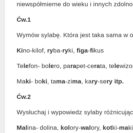
niewspółmierne do wieku i innych zdoln
Ćw.1
Wymów sylabę. Która jest taka sama w 
Ki
no-kilof,
ry
ba-
ry
ki,
figa
-
fi
kus
Te
le
fon- bo
le
ro, pa
ra
pet-ce
ra
ta, te
le
wizo
Ma
ki
- bo
ki
, ta
ma
-zi
ma
, ka
ry
-se
ry itp.
Ćw.2
Wysłuchaj i wypowiedz sylaby różnicując
Mal
ina- dolina,
kol
ory-
wal
ory,
kot
ki-
ma
k