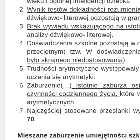
wieku i ogólnej inteligencji dziecka.
Wynik testów dokładności rozumieni
dźwiękowo- literowej
pozostają w gra
Brak wywiadu wskazującego na istotn
analizy dźwiękowo- literowej.
Doświadczenia szkolne pozostają w
przeciętnym( tzw. W doświadczen
było skrajnego niedostosowania
).
Trudności arytmetyczne występował
uczenia się arytmetyki.
Zaburzenie(…)
istotnie zaburza osi
czynności codziennego życia,
które 
arytmetycznych.
Najczęściej stosowane przesłanki w
70
Mieszane zaburzenie umiejętności szk