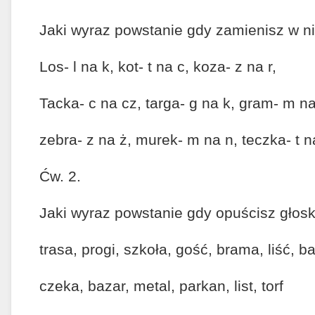
Jaki wyraz powstanie gdy zamienisz w n
Los- l na k, kot- t na c, koza- z na r,
Tacka- c na cz, targa- g na k, gram- m na
zebra- z na ż, murek- m na n, teczka- t na
Ćw. 2.
Jaki wyraz powstanie gdy opuścisz głos
trasa, progi, szkoła, gość, brama, liść, b
czeka, bazar, metal, parkan, list, torf