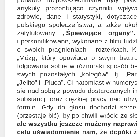
artykuły prezentujące czynniki wpły
zdrowie, dane i statystyki, dotycząc
polskiego społeczeństwa, a także oko
zatytułowany
„Śpiewające organy”.
upersonifikowane, wykonane z filcu ludz
o swoich pragnieniach i rozterkach. K
„Mózg, który opowiada o swym beztro
folgowania sobie w różnoraki sposób b
swych pozostałych „kolegów”, tj. „Pa
„Jelito” i „Płuca”. Ci natomiast w humor
się nad sobą z powodu dostarczanych im
substancji oraz ciężkiej pracy nad ut
formie. Gdy do głosu dochodzi serc
(przestaje bić), by po chwili wrócić ze s
ale wszystko jeszcze możemy naprawi
celu uświadomienie nam, że dopóki 