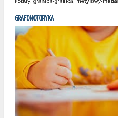
ko
ta
ry, gra
ni
ca-gra
si
ca, me
tyl
owy-me
da
GRAFOMOTORYKA