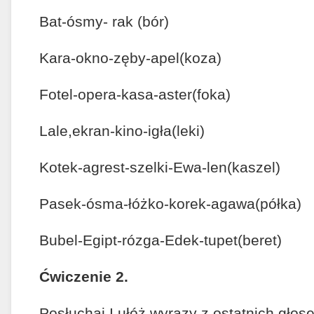
Bat-ósmy- rak (bór)
Kara-okno-zęby-apel(koza)
Fotel-opera-kasa-aster(foka)
Lale,ekran-kino-igła(leki)
Kotek-agrest-szelki-Ewa-len(kaszel)
Pasek-ósma-łóżko-korek-agawa(półka)
Bubel-Egipt-rózga-Edek-tupet(beret)
Ćwiczenie 2.
Posłuchaj I ułóż wyrazy z ostatnich głos