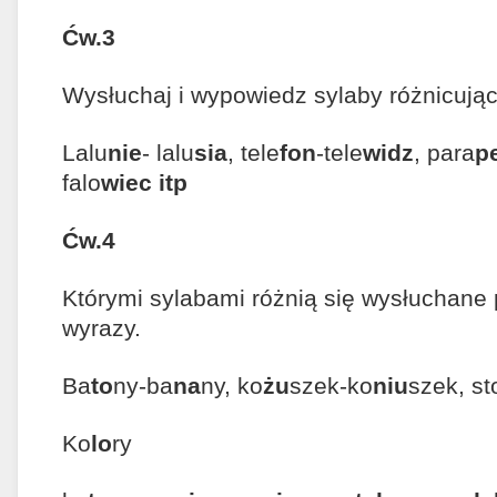
Ćw.3
Wysłuchaj i wypowiedz sylaby różnicują
Lalu
nie
- lalu
sia
, tele
fon
-tele
widz
, para
p
falo
wiec itp
Ćw.4
Którymi sylabami różnią się wysłuchane 
wyrazy.
Ba
to
ny-ba
na
ny, ko
żu
szek-ko
niu
szek, st
Ko
lo
ry